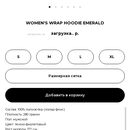
WOMEN'S WRAP HOODIE EMERALD
загрузка.. р.
загрузка.. р.
S
M
L
XL
Размерная сетка
Добавить в корзину
Состав: 100% полиэстер (полар-флис)
Плотность: 280 грамм
Пол: мужской
Цвет: темно-фиолетовый
Рост модели: 172 см