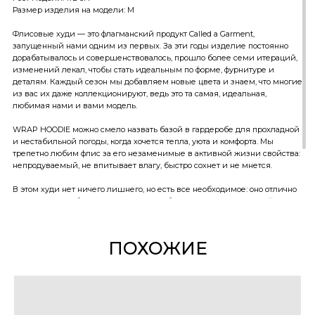
Размер изделия на модели: M
Флисовые худи — это флагманский продукт Called a Garment,
запущенный нами одним из первых. За эти годы изделие постоянно
дорабатывалось и совершенствовалось, прошло более семи итераций,
изменений лекал, чтобы стать идеальным по форме, фурнитуре и
деталям. Каждый сезон мы добавляем новые цвета и знаем, что многие
из вас их даже коллекционируют, ведь это та самая, идеальная,
любимая нами и вами модель.
WRAP HOODIE можно смело назвать базой в гардеробе для прохладной
и нестабильной погоды, когда хочется тепла, уюта и комфорта. Мы
трепетно любим флис за его незаменимые в активной жизни свойства:
непродуваемый, не впитывает влагу, быстро сохнет и не мнется.
В этом худи нет ничего лишнего, но есть все необходимое: оно отлично
сочетается с любым стилем, легко комбинируется за счет легкой
оверсайз-посадки, а также гармонично вписывается как в природную,
так и в городскую среду.
ПОХОЖИЕ