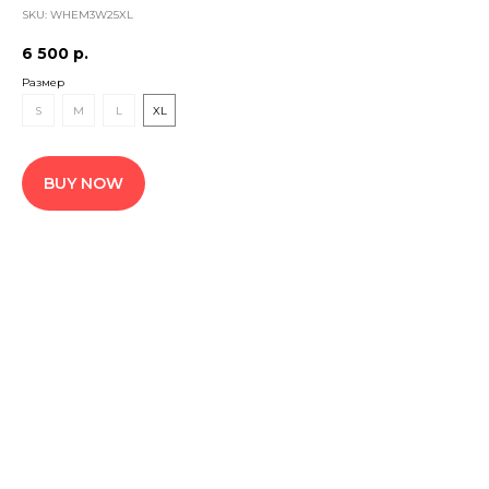
SKU:
WHEM3W25XL
6 500
р.
Размер
S
M
L
XL
BUY NOW