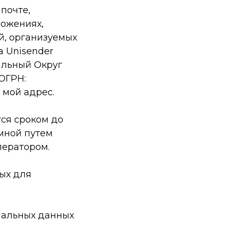
почте,
ложениях,
й, организуемых
 Unisender
пальный Округ
 ОГРН:
 мой адрес.
тся сроком до
мной путем
ператором.
ых для
ональных данных