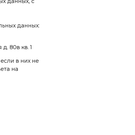
х данных, с
льных данных:
. 80в кв. 1
если в них не
вета на