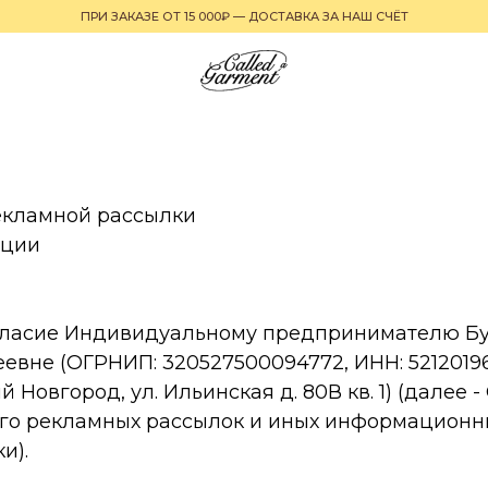
ПРИ ЗАКАЗЕ ОТ 15 000₽ — ДОСТАВКА ЗА НАШ СЧЁТ
екламной рассылки
ации
согласие Индивидуальному предпринимателю Б
евне (ОГРНИП: 320527500094772, ИНН: 52120196
й Новгород, ул. Ильинская д. 80В кв. 1) (далее 
его рекламных рассылок и иных информацион
и).