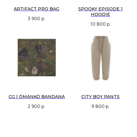
ARTIFACT PRO BAG
SPOOKY EPISODE 1
HOODIE
3 900
р.
10 800
р.
CG | ÖMANKÖ BANDANA
CITY BOY PANTS
2 900
р.
9 800
р.