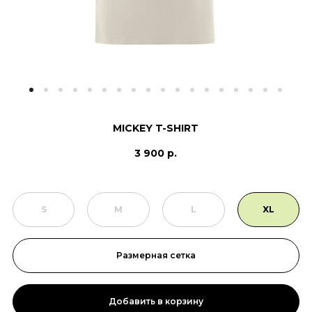
MICKEY T-SHIRT
3 900 р.
S
M
L
XL
Размерная сетка
Добавить в корзину