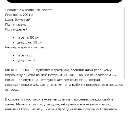
Состав: 92% хлопок, 8% эластан
Плотность: 200 гр
Цвет: бежевый
Пол: унисекс
Рост моделей:
парень: 180 см
девушка: 172 см
Размер изделия на фото:
парень: L
девушка: S
MICKEY T-SHIRT — футболка с графикой, посвящённой реальному
персонажу внутри нашей истории. Микки — кошка основателей CG,
домашняя спутница, которую знает вся команда и которая
периодически оказывается с нами то на рабочих встречах, то в поездках
за город.
В основе иллюстрации — вымышленная, но очень правдоподобная
сцена: Микки остаётся дома одна, забирается в походное кресло,
надевает большие наушники и проводит день в своём собственном
ритме. Ее меланжевый окрас, большие уши и повадки скорее
маленькой собаки, чем кошки, здесь становятся частью домашнего и
уютного вайба.