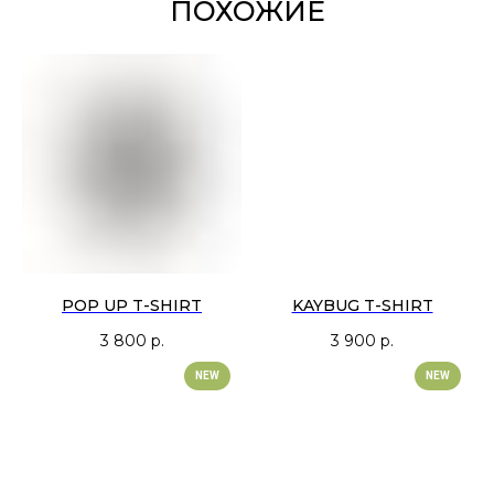
ПОХОЖИЕ
Футболка выполнена в светлом бежевом оттенке с тёмно-серой
графикой вместо контрастного чёрного — за счёт этого изображение
выглядит мягче и спокойнее. Посадка осталась классической для
наших футболок: свободной, но без избыточного объёма.
POP UP T-SHIRT
KAYBUG T-SHIRT
3 800
р.
3 900
р.
NEW
NEW