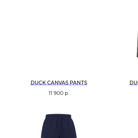
DUCK CANVAS PANTS
DU
11 900
р.