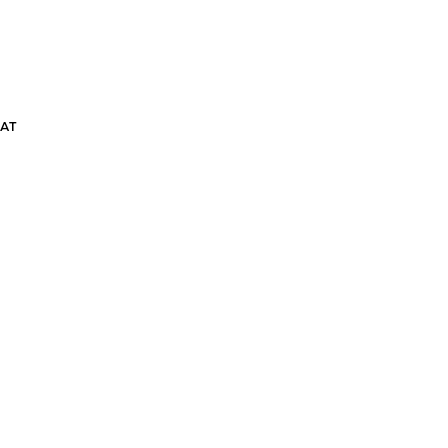
АТ
ШОРТЫ GRASSHOPPER