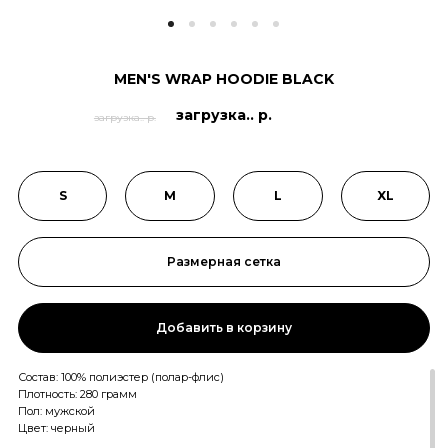
MEN'S WRAP HOODIE BLACK
загрузка.. р.
загрузка.. р.
S
M
L
XL
Размерная сетка
Добавить в корзину
Состав: 100% полиэстер (полар-флис)
Плотность: 280 грамм
Пол: мужской
Цвет: черный