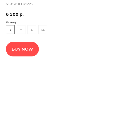
SKU:
WHBLK3M25S
6 500
р.
Размер
S
M
L
XL
BUY NOW