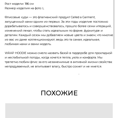
Рост модели: 186 см
Размер изделия на фото: L
Флисовые худи — это флагманский продукт Called a Garment,
запущенный нами одним из первых. За эти годы изделие постоянно
дорабатывалось и совершенствовалось, прошло более семи итераций,
изменений лекал, чтобы стать идеальным по форме, фурнитуре и
деталям. Каждый сезон мы добавляем новые цвета и знаем, что многие
из вас их даже коллекционируют, ведь это та самая, идеальная,
любимая нами и вами модель.
WRAP HOODIE можно смело назвать базой в гардеробе для прохладной
и нестабильной погоды, когда хочется тепла, уюта и комфорта. Мы
трепетно любим флис за его незаменимые в активной жизни свойства:
непродуваемый, не впитывает влагу, быстро сохнет и не мнется.
В этом худи нет ничего лишнего, но есть все необходимое: оно отлично
сочетается с любым стилем, легко комбинируется за счет легкой
оверсайз-посадки, а также гармонично вписывается как в природную,
так и в городскую среду.
ПОХОЖИЕ