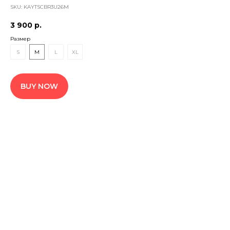
SKU:
KAYTSCBR3U26M
3 900
р.
Размер
S
M
L
XL
BUY NOW