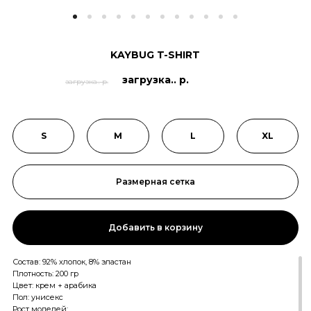
KAYBUG T-SHIRT
загрузка.. р.
загрузка.. р.
S
M
L
XL
Размерная сетка
Добавить в корзину
Состав: 92% хлопок, 8% эластан
Плотность: 200 гр
Цвет: крем + арабика
Пол: унисекс
Рост моделей: