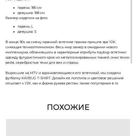
парень: 180 см
девушка: 168 см
Размер изделия на фото:
парень: L
девушка: S
В конце 90х на смену мрачной эстетике гранжа пришла эра Y2K,
сияющая технооптимизмом. Весь мир замер в ожидании нового
миллениума, облачившись в характерные атрибуты kaybug-эстетики:
одежду футуристичного кроя из металлизированных тканей, очки техно-
рейв, серебристые тени для век и стразы.
Выросшие на MTV и вдохновляющиеся его эстетикой, мы создали
футболку KAYBUG T-SHIRT. Дизайн ее логотипа и цветовое решение
отсылает к Y2K, как и форма рукава реглан, также популярная в то
время. Иными словами, подобная футболка легко могла появиться на
персонаже вашего любимого сериала нулевых, типа «Зачарованных»
или «Тайн Смолвиля».
ПОХОЖИЕ