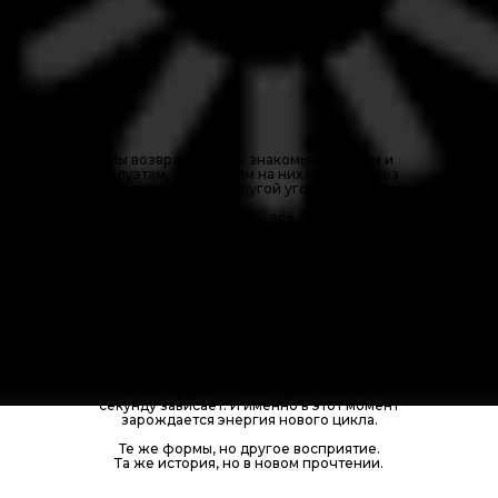
Мы возвращаемся к знакомым формам и
силуэтам, но смотрим на них иначе: через
движение, время и другой угол восприятия.
Если смотреть прямо — всё будто идёт по
кругу, как в Солнечной системе. Но стоит
сместить взгляд, и становится видно
стремительное движение вперёд по
спирали. Так же и цикл года, который
каждый раз возвращается к весне — но
никогда не бывает прежним.
Все начинается в моменте, когда снег почти
растаял, но настоящая яркость весны еще не
проснулась. Приглушённые цвета,
застывшая природа, повторяющиеся дни как
легкий эффект глича — реальность на
секунду зависает. И именно в этот момент
зарождается энергия нового цикла.
Те же формы, но другое восприятие.
Та же история, но в новом прочтении.