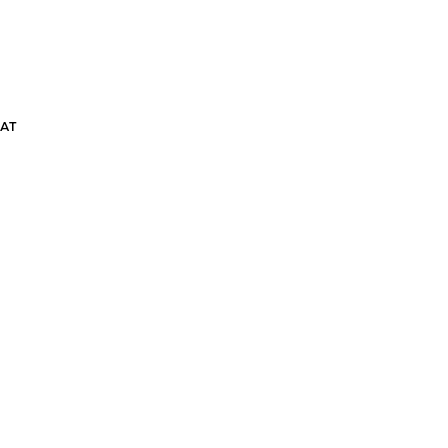
АТ
ШОРТЫ GRASSHOPPER