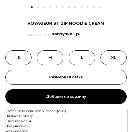
VOYAGEUR ST ZIP HOODIE CREAM
загрузка.. р.
загрузка.. р.
S
M
L
XL
Размерная сетка
Добавить в корзину
Состав: 100% полиэстер (полар-флис)
Плотность: 280 гр
Цвет: кремовый
Пол: унисекс
Рост моделей: