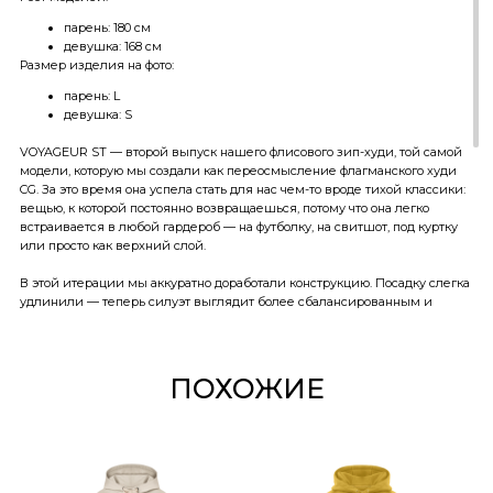
парень: 180 см
девушка: 168 см
Размер изделия на фото:
парень: L
девушка: S
VOYAGEUR ST — второй выпуск нашего флисового зип-худи, той самой
модели, которую мы создали как переосмысление флагманского худи
CG. За это время она успела стать для нас чем-то вроде тихой классики:
вещью, к которой постоянно возвращаешься, потому что она легко
встраивается в любой гардероб — на футболку, на свитшот, под куртку
или просто как верхний слой.
В этой итерации мы аккуратно доработали конструкцию. Посадку слегка
удлинили — теперь силуэт выглядит более сбалансированным и
удобнее ощущается в носке. Поменяли фурнитуру, чтобы она стала
надежнее и визуально чище, а сама модель осталась той же по духу:
функциональной, спокойной и универсальной.
ПОХОЖИЕ
Это худи отлично впишется в образ городского путешественника,
готового исследовать не только мегаполисы, но и укромные уголки
природы. Высокое горло и двойная утяжка на капюшоне помогают
защититься от ветра, а плотный флис держит форму и создаёт то самое
ощущение уюта, ради которого подобные вещи вообще существуют.