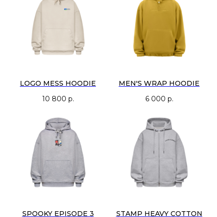
Надпись «Bon Appétit» на груди отсылает к французской культуре,
передавая дух наслаждения жизнью и модой, а название "Voyageur"
символизирует жажду открытий. Это тот айтем, который не только
выглядит хорошо, но и дарит комфорт во время путешествий.
LOGO MESS HOODIE
MEN'S WRAP HOODIE
10 800
р.
6 000
р.
SPOOKY EPISODE 3
STAMP HEAVY COTTON