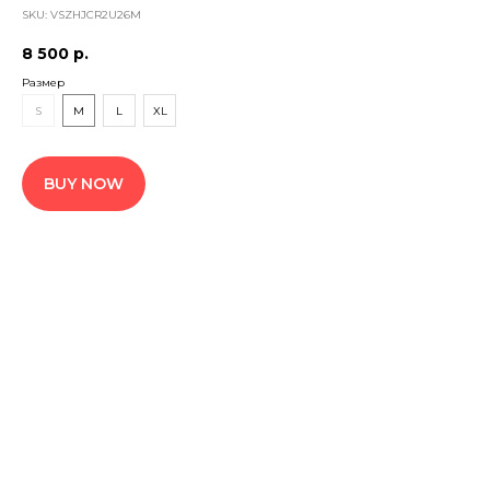
SKU:
VSZHJCR2U26M
8 500
р.
Размер
S
M
L
XL
BUY NOW