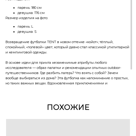
парень: 180 см
девушка: 176 см
Размер изделия на фото:
парень: L
девушка: S
Возвращение футболки TENT в новом оттенке «койот»; тёплый,
спокойный, «полевой» цвет, который давно стал классикой утилитарной
и кемпинговой одежды.
В основе идеи для принта незаменимые атрибуты любого
исcледователя — образ палатки и рекомендации опытных outdoor-
путешественников. Где разбить лагерь? Что взять с собой? Зачем
вообще выбираться из дома? Эта футболка как напоминание о простых,
но таких важных вещах. Вдохновленная приключениями и
вдохновляющая на них.
ПОХОЖИЕ