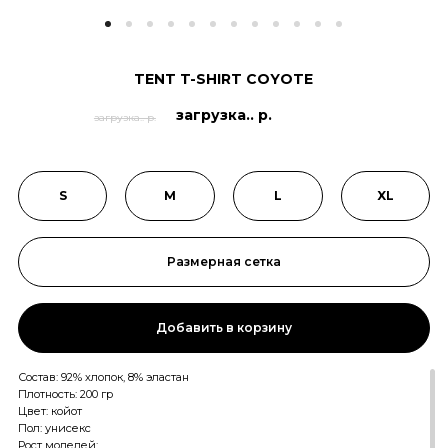
TENT T-SHIRT COYOTE
загрузка.. р.
загрузка.. р.
S
M
L
XL
Размерная сетка
Добавить в корзину
Состав: 92% хлопок, 8% эластан
Плотность: 200 гр
Цвет: койот
Пол: унисекс
Рост моделей: