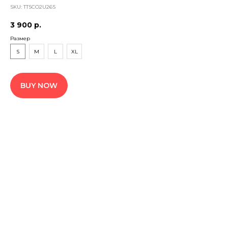
SKU:
TTSCO2U26S
3 900
р.
Размер
S
M
L
XL
BUY NOW