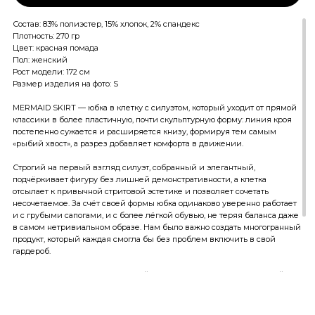
Состав: 83% полиэстер, 15% хлопок, 2% спандекс
Плотность: 270 гр
Цвет: красная помада
Пол: женский
Рост модели: 172 см
Размер изделия на фото: S
MERMAID SKIRT — юбка в клетку с силуэтом, который уходит от прямой
классики в более пластичную, почти скульптурную форму: линия кроя
постепенно сужается и расширяется книзу, формируя тем самым
«рыбий хвост», а разрез добавляет комфорта в движении.
Строгий на первый взгляд силуэт, собранный и элегантный,
подчёркивает фигуру без лишней демонстративности, а клетка
отсылает к привычной стритовой эстетике и позволяет сочетать
несочетаемое. За счёт своей формы юбка одинаково уверенно работает
и с грубыми сапогами, и с более лёгкой обувью, не теряя баланса даже
в самом нетривиальном образе. Нам было важно создать многогранный
продукт, который каждая смогла бы без проблем включить в свой
гардероб.
Детали поддерживают идею двойственности: спереди — вышитый
логотип, разработанный специально для модели, а сзади — желтые
цветы, добавляющие летний акцент и визуальную глубину без
перегруза.