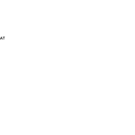
АТ
ШОРТЫ GRASSHOPPER