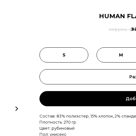
HUMAN FL
з
загрузка.. р.
S
M
Ра
Доб
Состав: 83% полиэстер, 15% хлопок, 2% спанд
Плотность: 270 гр
Цвет: рубиновый
Пол: унисекс