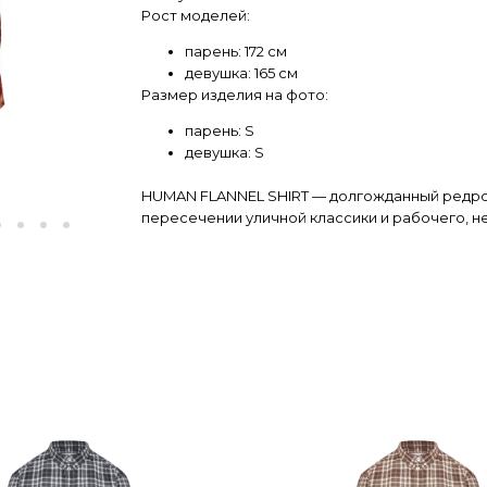
Рост моделей:
парень: 172 см
девушка: 165 см
Размер изделия на фото:
парень: S
девушка: S
HUMAN FLANNEL SHIRT — долгожданный редроп
пересечении уличной классики и рабочего, н
В этом выпуске мы использовали новый матер
бархатистой фактурой, но меньше склонный к
каноничный в своем расслабленном силуэте, 
но и поверх худи или плотного лонга в качест
Рубашка получилась очень комфортной, мягко
фермерства и устойчивой повседневности. Эт
выдерживает день, в котором может быть всё
забот на заднем дворе к вечеру.
Из деталей: пуговицы на воротнике, необычн