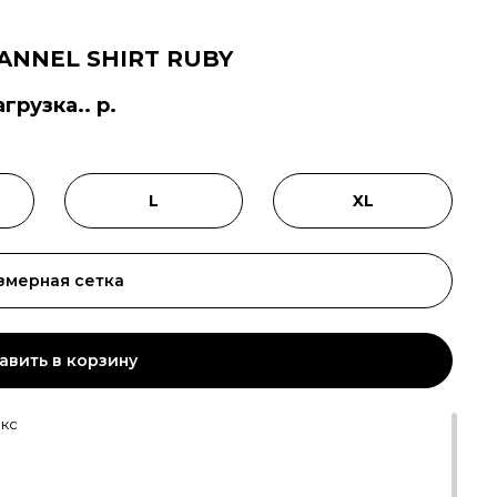
ANNEL SHIRT RUBY
агрузка.. р.
L
XL
змерная сетка
авить в корзину
екс