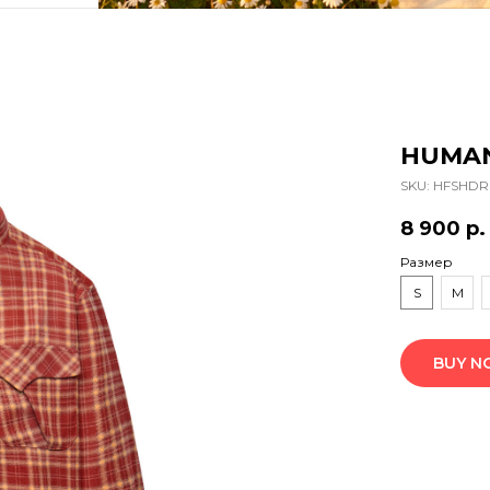
HUMAN
SKU:
HFSHDR
8 900
р.
Размер
S
M
BUY 