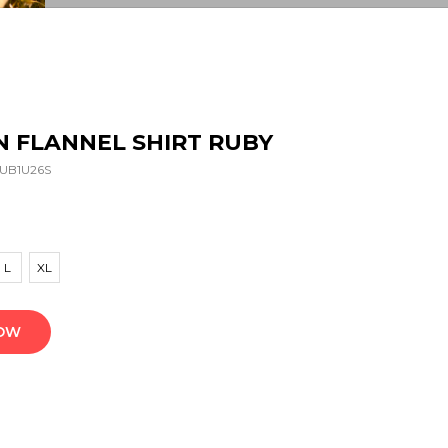
 FLANNEL SHIRT RUBY
UB1U26S
L
XL
NOW