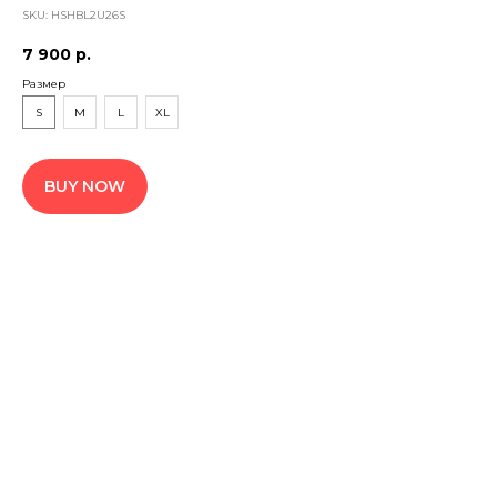
SKU:
HSHBL2U26S
7 900
р.
Размер
S
M
L
XL
BUY NOW