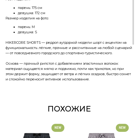
парень: 175 см
девушка: 172 см
Размер изделия на фото:
парень: M
девушка: S
HIKERCORE SHORTS — редроп аутдорной модели шорт с акцентом на
функциональность: лёгкие, прочные и рассчитанные на любой сценарий
— от повседневного городского до спортивно-туристического.
Основа — прочный рипстоп с добавлением эластичных волокон:
материал ощущается мягко и подвижно, почти как трикотаж, но при
этом держит форму, защищает от ветра и лёгких осадков, быстро сохнет
и спокойно переносит активное использование.
Посадка осталась без кардинальных изменений: свободная, без
лишнего объёма и с выверенной длиной. Шорты не сковывают в
динамике — будь то велосипед, прогулка по городу или длительные
хайк в горах.
ПОХОЖИЕ
Из особенностей конструкции: внутренний фиксатор на поясе и
двойные передние карманы на магнитах, которые удерживают
содержимое без лишних действий. Лаконичный брендинг логотипа
NEW
NEW
«Путь», выполненный вышивкой.