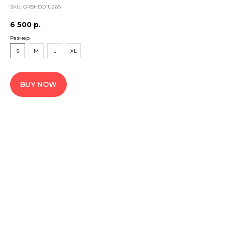
SKU:
GRSHDO1U26S
6 500
р.
Размер
S
M
L
XL
BUY NOW