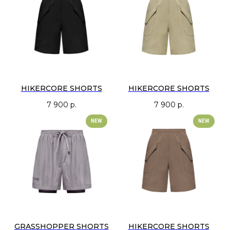
на молнии для вещей, которые важно зафиксировать. Вентиляционные
отверстия выпускают воздух и не дают ткани «надуваться» при
активности или в воде.
Цвета — приглушённые и базовые: чёрный, серый, пыльно-оливковый,
темно-голубой. Лаконичный брендинг в рамках линейки Sport and
Social Club.
HIKERCORE SHORTS
HIKERCORE SHORTS
7 900
р.
7 900
р.
NEW
NEW
GRASSHOPPER SHORTS
HIKERCORE SHORTS