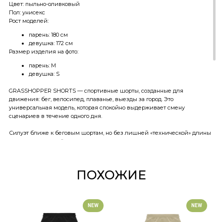
Цвет: пыльно-оливковый
Пол: унисекс
Рост моделей:
парень: 180 см
девушка: 172 см
Размер изделия на фото:
парень: M
девушка: S
GRASSHOPPER SHORTS — спортивные шорты, созданные для
движения: бег, велосипед, плаванье, выезды за город. Это
универсальная модель, которая спокойно выдерживает смену
сценариев в течение одного дня.
Силуэт ближе к беговым шортам, но без лишней «технической» длины
подкладки — за счёт этого они проще смотрятся в городе и не
выбиваются из повседневного образа. Лёгкие, подвижные, без
перегруза. Материал быстро сохнет и хорошо дышит, идеально
ощущается в жару и даёт базовую защиту от ветра и лёгких осадков.
ПОХОЖИЕ
Внутри — перфорированная подкладка, которая работает как
самостоятельный слой: поддерживает, но не сдавливает, и позволяет
носить шорты без дополнительного белья.
NEW
NEW
Конструкция продумана под движение: боковые карманы для быстрого
доступа, внутренний карман в подкладке для мелочей и задний карман