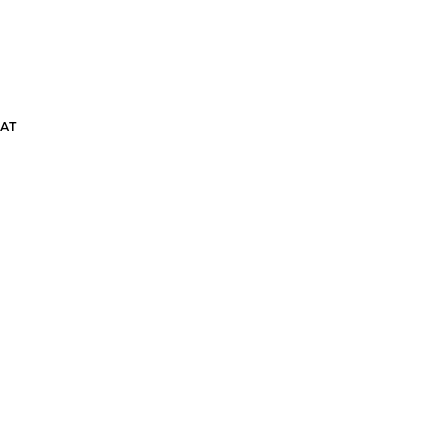
АТ
ШОРТЫ GRASSHOPPER