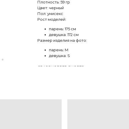
Плотность: 59 гр
Цвет: черный
Пол: унисекс
Рост моделей:
парень: 175 см
девушка: 172 см
Размер изделия на фото:
парень: M
девушка: S
GRASSHOPPER SHORTS — спортивные шорты, со
выезды за город. Это универсальная модель,
течение одного дня.
Силуэт ближе к беговым шортам, но без лишне
проще смотрятся в городе и не выбиваются и
перегруза. Материал быстро сохнет и хорошо
защиту от ветра и лёгких осадков. Внутри — 
самостоятельный слой: поддерживает, но не 
дополнительного белья.