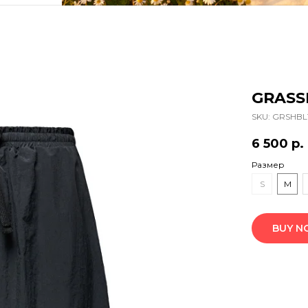
GRASS
SKU:
GRSHBL
6 500
р.
Размер
S
M
BUY 