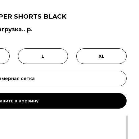
PER SHORTS BLACK
агрузка.. р.
L
XL
змерная сетка
авить в корзину