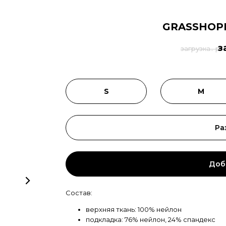
GRASSHOP
з
загрузка.. р.
S
M
Ра
Доб
Состав:
верхняя ткань: 100% нейлон
подкладка: 76% нейлон, 24% спандекс