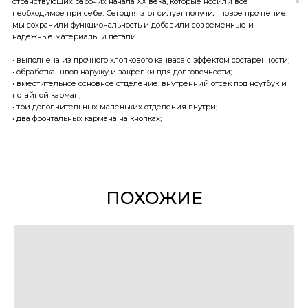
странствующих рабочих начала XX века, которые носили всё
необходимое при себе. Сегодня этот силуэт получил новое прочтение:
мы сохранили функциональность и добавили современные и
надежные материалы и детали.
• выполнена из прочного хлопкового канваса с эффектом состаренности;
• обработка швов наружу и закрепки для долговечности;
• вместительное основное отделение, внутренний отсек под ноутбук и
потайной карман;
• три дополнительных маленьких отделения внутри;
• два фронтальных кармана на кнопках;
• боковые карманы, один на кнопке, другой на молнии;
• стропа повышенной плотности, препятствующая «расслаблению»
ремня;
• удобная система крепления с металлическим фастексом;
• под фастексом — подушечка, чтобы не давило на плечо;
• брендированная фурнитура и металлические молнии YKK;
ПОХОЖИЕ
• принт в духе грузовых мешков и перевозок — с потертым, винтажным
эффектом;
• новые оттенки: темно-серый и оливковый.
Эта сумка — отличная альтернатива рюкзаку, она совмещает эстетику
странствий и современный городской ритм, оставаясь надежным
спутником в любых сценариях.