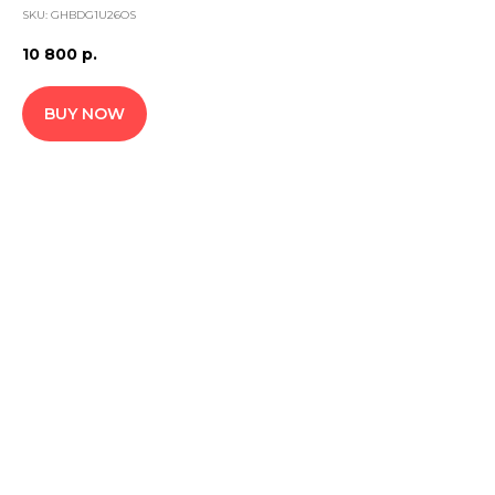
SKU:
GHBDG1U26OS
10 800
р.
BUY NOW