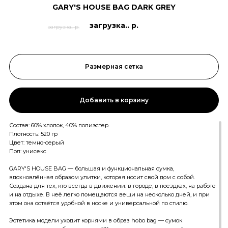
GARY'S HOUSE BAG DARK GREY
загрузка.. р.
загрузка.. р.
Размерная сетка
Добавить в корзину
Состав: 60% хлопок, 40% полиэстер
Плотность: 520 гр
Цвет: темно-серый
Пол: унисекс
GARY'S HOUSE BAG — большая и функциональная сумка,
вдохновлённая образом улитки, которая носит свой дом с собой.
Создана для тех, кто всегда в движении: в городе, в поездках, на работе
и на отдыхе. В неё легко помещаются вещи на несколько дней, и при
этом она остаётся удобной в носке и универсальной по стилю.
Эстетика модели уходит корнями в образ hobo bag — сумок