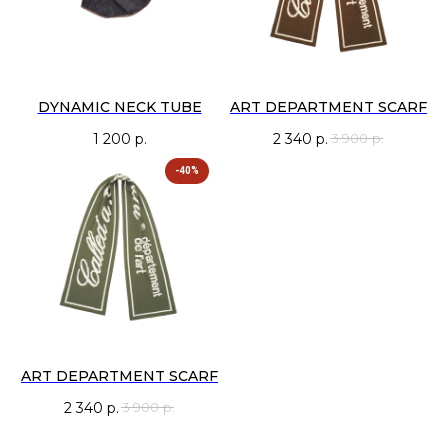
DYNAMIC NECK TUBE
ART DEPARTMENT SCARF
1 200
р.
2 340
р.
3 900
р.
-40%
ART DEPARTMENT SCARF
2 340
р.
3 900
р.