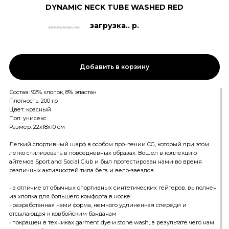
DYNAMIC NECK TUBE WASHED RED
загрузка.. р.
загрузка.. р.
Добавить в корзину
Состав: 92% хлопок, 8% эластан
Плотность: 200 гр
Цвет: красный
Пол: унисекс
Размер: 22х18х10 см
Легкий спортивный шарф в особом прочтении CG, который при этом
легко стилизовать в повседневных образах. Вошел в коллекцию
айтемов Sport and Social Club и был протестирован нами во время
различных активностей типа бега и вело-заездов.
• в отличие от обычных спортивных синтетических гейтеров, выполнен
из хлопка для большего комфорта в носке
• разработанная нами форма, немного удлиненная спереди и
отсылающая к ковбойским банданам
• покрашен в техниках garment dye и stone wash, в результате чего нам