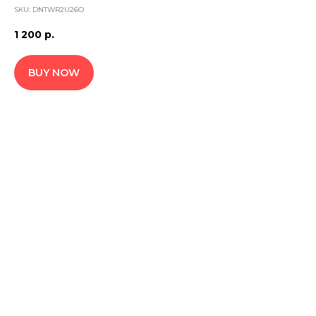
SKU:
DNTWR2U26O
1 200
р.
BUY NOW