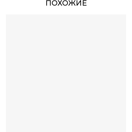
ПОХОЖИЕ
который изначально ассоциируется со спортивной формой и винтажной
университетской классикой.