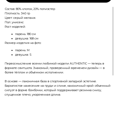
Состав: 80% хлопок, 20% полиэстер
Плотность: 340 гр
Цвет: серый меланж
Пол: унисекс
Рост моделей:
парень: 180 см
девушка: 168 см
Размер изделия на фото:
парень: M
девушка: S
Переосмысление всеми любимой модели AUTHENTIC — теперь в
формате свитшота. Знакомый, проверенный временем дизайн — в
более тёплом и объёмном исполнении.
В основе — лаконичная база в спортивной западной эстетике.
Бархатистое нанесение на груди и спине, каноничный крой: объемный
силуэт в форме бомбочки, который поддерживает резинка снизу,
спущенное плечо, укороченная длина.
Для этой модели мы долго искали идеальный меланж. Тестировали
несколько вариантов, носили внутри команды и выбрали тот, который
оказался самым комфортным — мягкий, чуть пушистый, с тёплым
светлым оттенком серого, без холодного подтона. Именно тот меланж,