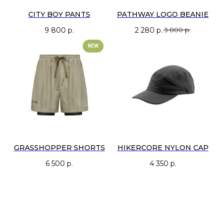
CITY BOY PANTS
PATHWAY LOGO BEANIE
9 800
р.
2 280
р.
3 800
р.
NEW
GRASSHOPPER SHORTS
HIKERCORE NYLON CAP
6 500
р.
4 350
р.