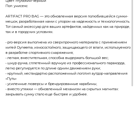
Цвет: глубокий черный
Пол: унисекс
ARTIFACT PRO BAG — это обновленная версия полюбившейся сумки-
мешок, разработанная нами с упором на надежность и технологичность.
Тот самый аксессуар для ваших артефактов, найденных как на природе,
так и в городских условиях.
• pro-версия выполнена из сверхпрочного материала с применением
нитей Dyneema, износостойкого, защищающего от влаги, используемого
в разработке спортивного снаряжения;
• легкая, вместительная, способна выдержать большой вес;
• шнур-ручка, сплетенный вручную из профессионального паракорда,
легко регулируется по длине одним движением руки;
• крупный, нестандартно расположенный логотип аутдор-направления
«Путь»
• усиленные люверсы и брендированные карабины;
• вместо утяжки — обновленный механизм на скрытых магнитах:
закрывать сумку стало еще быстрее и удобнее.