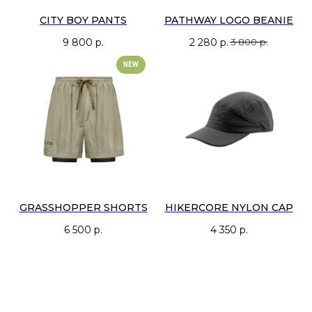
CITY BOY PANTS
PATHWAY LOGO BEANIE
9 800
р.
2 280
р.
3 800
р.
NEW
GRASSHOPPER SHORTS
HIKERCORE NYLON CAP
6 500
р.
4 350
р.