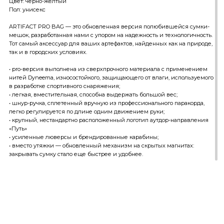
Цвет: черно-желтый
Пол: унисекс
ARTIFACT PRO BAG — это обновленная версия полюбившейся сумки-
мешок, разработанная нами с упором на надежность и технологичность.
Тот самый аксессуар для ваших артефактов, найденных как на природе,
так и в городских условиях.
• pro-версия выполнена из сверхпрочного материала с применением
нитей Dyneema, износостойкого, защищающего от влаги, используемого
в разработке спортивного снаряжения;
• легкая, вместительная, способна выдержать большой вес;
• шнур-ручка, сплетенный вручную из профессионального паракорда,
легко регулируется по длине одним движением руки;
• крупный, нестандартно расположенный логотип аутдор-направления
«Путь»
• усиленные люверсы и брендированные карабины;
• вместо утяжки — обновленный механизм на скрытых магнитах:
закрывать сумку стало еще быстрее и удобнее.