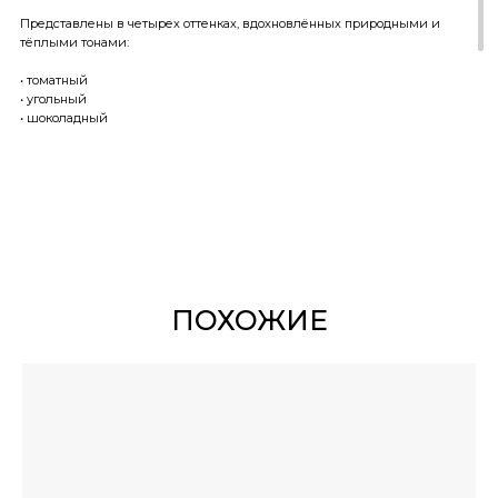
Представлены в четырех оттенках, вдохновлённых природными и
тёплыми тонами:
• томатный
• угольный
• шоколадный
• оливковый
ПОХОЖИЕ