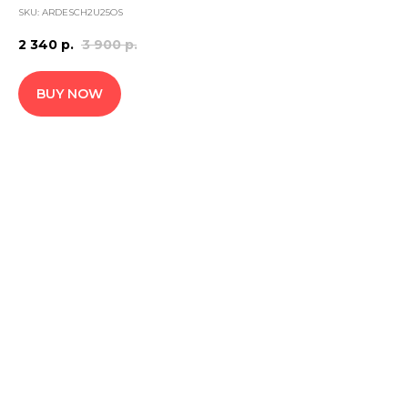
SKU:
ARDESCH2U25OS
2 340
р.
3 900
р.
BUY NOW