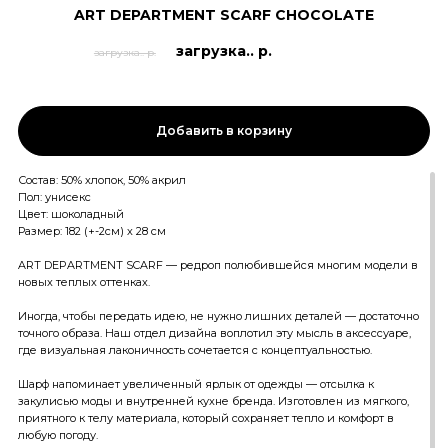
ART DEPARTMENT SCARF СHOCOLATE
загрузка.. р.
загрузка.. р.
Добавить в корзину
Состав: 50% хлопок, 50% акрил
Пол: унисекс
Цвет: шоколадный
Размер: 182 (+-2см) х 28 см
ART DEPARTMENT SCARF — редроп полюбившейся многим модели в
новых теплых оттенках.
Иногда, чтобы передать идею, не нужно лишних деталей — достаточно
точного образа. Наш отдел дизайна воплотил эту мысль в аксессуаре,
где визуальная лаконичность сочетается с концептуальностью.
Шарф напоминает увеличенный ярлык от одежды — отсылка к
закулисью моды и внутренней кухне бренда. Изготовлен из мягкого,
приятного к телу материала, который сохраняет тепло и комфорт в
любую погоду.