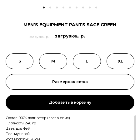
MEN'S EQUIPMENT PANTS SAGE GREEN
загрузка.. р.
загрузка.. р.
S
M
L
XL
Размерная сетка
Добавить в корзину
Состав: 100% полиэстер (полар-флис)
Плотность: 240 гр
Цвет: шалфей
Пол: мужской
Рост модели: 176 см