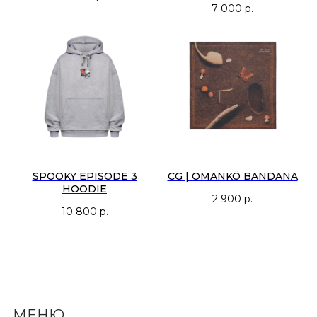
7 000
р.
SPOOKY EPISODE 3
CG | ÖMANKÖ BANDANA
HOODIE
2 900
р.
10 800
р.
МЕНЮ