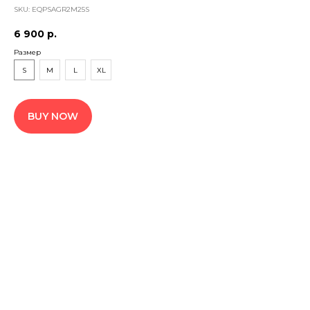
SKU:
EQPSAGR2M25S
6 900
р.
Размер
S
M
L
XL
BUY NOW