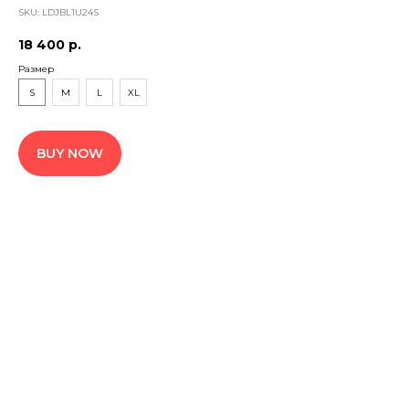
SKU:
LDJBL1U24S
18 400
р.
Размер
S
M
L
XL
BUY NOW