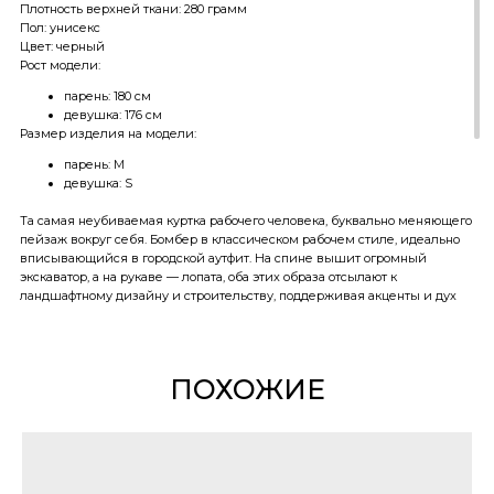
Плотность верхней ткани: 280 грамм
Пол: унисекс
Цвет: черный
Рост модели:
парень: 180 см
девушка: 176 см
Размер изделия на модели:
парень: M
девушка: S
Та самая неубиваемая куртка рабочего человека, буквально меняющего
пейзаж вокруг себя. Бомбер в классическом рабочем стиле, идеально
вписывающийся в городской аутфит. На спине вышит огромный
экскаватор, а на рукаве — лопата, оба этих образа отсылают к
ландшафтному дизайну и строительству, поддерживая акценты и дух
изделия.
• выполнена из плотной канвасной ткани, прочной и износостойкой,
отлично защищающей от внешних воздействий благодаря
ПОХОЖИЕ
специальной влагоотталкивающей пропитке
• подходит для демисезона и еврозимы, температурный режим: до -15
(в зависимости от наличия нижних слоев одежды и персональной
термо-чувствительности человека)
• утеплитель Termofinn micro (R) 100
• укороченный объемный фит