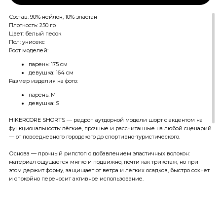
Состав: 90% нейлон, 10% эластан
Плотность: 250 гр
Цвет: белый песок
Пол: унисекс
Рост моделей:
парень: 175 см
девушка: 164 см
Размер изделия на фото:
парень: M
девушка: S
HIKERCORE SHORTS — редроп аутдорной модели шорт с акцентом на
функциональность: лёгкие, прочные и рассчитанные на любой сценарий
— от повседневного городского до спортивно-туристического.
Основа — прочный рипстоп с добавлением эластичных волокон:
материал ощущается мягко и подвижно, почти как трикотаж, но при
этом держит форму, защищает от ветра и лёгких осадков, быстро сохнет
и спокойно переносит активное использование.
Посадка осталась без кардинальных изменений: свободная, без
лишнего объёма и с выверенной длиной. Шорты не сковывают в
динамике — будь то велосипед, прогулка по городу или длительные
хайк в горах.