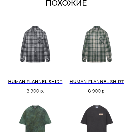
ПОХОЖИЕ
футболки или лонгслива. Короткий рукав делает её удобной для лета,
но не ограничивает в многослойности.
Из деталей: классические пуговицы в цвет, нагрудный карман со
складкой и форменным клапаном, воротник-стойка и вышивка «Путь» —
аккуратный маркер линейки HIKERCORE, встроенный в изделие без
лишнего акцента.
Оттенки — приглушённые, универсальные, землистые: чёрный,
пыльно-оливковый, медвежий коричневый и горчичный.
HUMAN FLANNEL SHIRT
HUMAN FLANNEL SHIRT
8 900
р.
8 900
р.