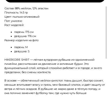
Состав: 88% нейлон, 12% эластан
Плотность: 143 гр
Цвет: пыльно-оливковый
Пол: унисекс
Рост моделей:
парень: 175 см
девушка: 176 см
Размер изделия на фото:
парень: M
девушка: S
HIKERCORE SHIRT — лёгкая аутдорная рубашка из одноименной
линейки, рассчитанная на движение и активные будни. Это
функциональный слой, который спокойно работает и в городе, и за его
пределами, без смены контекста.
В основе — облегченный нейлон-рипстоп: ткань дышит, быстро сохнет,
меньше впитывает влагу и грязь, чем базовый хлопок, и даёт защиту от
ветра и лёгких осадков. В рубашке не жарко даже в тёплую погоду, и
она логично заменяет футболку там, где нужно чуть больше
выносливости.
Крой прямой, с умеренным оверсайзом и длиной на выпуск — рубашка
легко работает как самостоятельный слой или как верхний, поверх