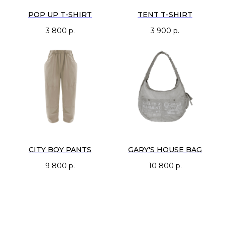
POP UP T-SHIRT
TENT T-SHIRT
3 800
р.
3 900
р.
CITY BOY PANTS
GARY'S HOUSE BAG
9 800
р.
10 800
р.