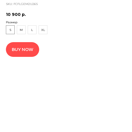
SKU:
FCFLGEM2U26S
10 900
р.
Размер
S
M
L
XL
BUY NOW