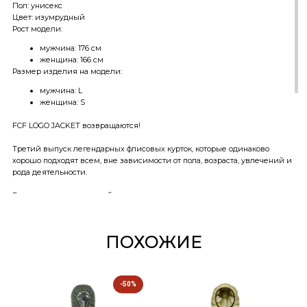
Пол: унисекс
Цвет: изумрудный
Рост модели:
мужчина: 176 см
женщина: 166 см
Размер изделия на модели:
мужчина: L
женщина: S
FCF LOGO JACKET возвращаются!
Третий выпуск легендарных флисовых курток, которые одинаково
хорошо подходят всем, вне зависимости от пола, возраста, увлечений и
рода деятельности.
В этом редропе мы доработали посадку — слегка удлинили изделие во
всех размерах. Силуэт по-прежнему аккуратно укороченный, но теперь
длина более универсальная и комфортная в носке.
Ворот плотно прилегает, защищая от ветра, а объём остаётся
ПОХОЖИЕ
выверенным — куртку легко можно носить поверх худи, свитшота или
футболки и так же легко — под верхней одеждой.
Надёжная фурнитура YKK и крупная фирменная вышивка на спине —
-50%
монументальный акцент, который не теряет форму и цвет со временем.
Внутри — подклад по всему изделию, который помогает сохранять