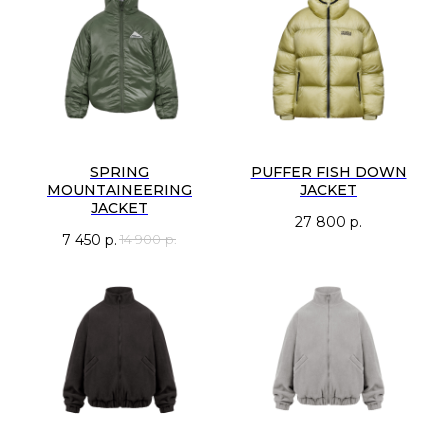
тепло и при этом остаётся дышащим благодаря вискозе в составе.
Представлены в трех цветах: черный, серый и новый изумрудный
оттенок.
SPRING
PUFFER FISH DOWN
MOUNTAINEERING
JACKET
JACKET
27 800
р.
7 450
р.
14 900
р.