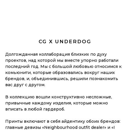
CG X UNDERDOG
Долгожданная коллаборация близких по духу
проектов, над которой мы вместе упорно работали
последний год. Мы с большой любовью относимся к
комьюнити, которые образовались вокруг наших
брендов, и, объединившись, решили познакомить
вас друг с другом.
В коллекцию вошли конструктивно несложные,
привычные каждому изделия, которые можно
вписать в любой гардероб.
Принты включают в себя айдентику обоих брендов:
главные девизы «Neighbourhood outfit dealer» и «I
miss my dog», а также изображения наших маскотов
— кролика CG и собаки Underdog.
Лонгсливы, футболки, свитшоты и худи —
необходимая база, которая моментально перенесет в
тот самый московский двор или в любимый
нижегородский сквер у магазина, а заодно поможет
выявить «своих» в толпе.