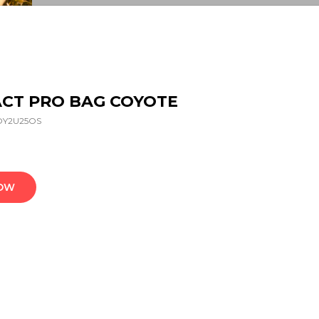
ACT PRO BAG COYOTE
Y2U25OS
NOW