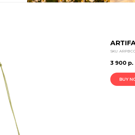
ARTIF
SKU:
ARPBCO
3 900
р.
BUY 