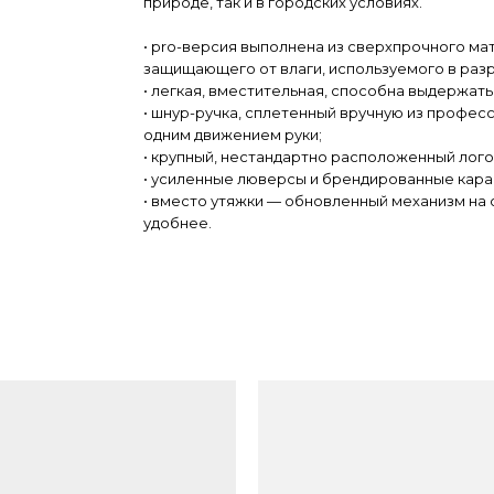
природе, так и в городских условиях.
• pro-версия выполнена из сверхпрочного м
защищающего от влаги, используемого в раз
• легкая, вместительная, способна выдержать
• шнур-ручка, сплетенный вручную из профес
одним движением руки;
• крупный, нестандартно расположенный лого
• усиленные люверсы и брендированные кара
• вместо утяжки — обновленный механизм на 
удобнее.