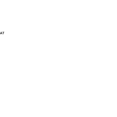
АТ
ШОРТЫ GRASSHOPPER